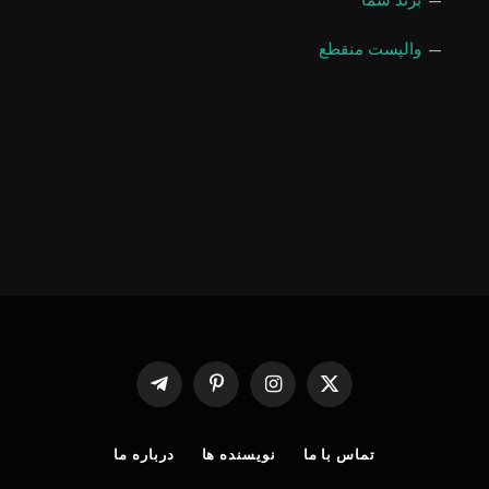
—
والپست منقطع
X
اینستاگرام
پینترست
Telegram
(Twitter)
تماس با ما
نویسنده ها
درباره ما