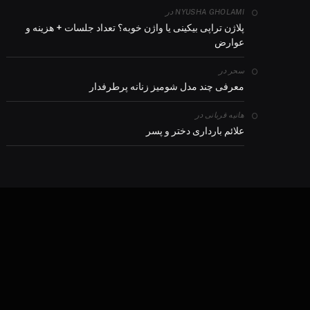
در
NYUSHA GHOLAMI
پلاژن تراپی بیکینی یا واژن خوبه؟ تعداد جلسات + هزینه و
عوارض
در
سحر
معرفی چند مدل شومیز زنانه پرطرفدار
در
هانیه قربانی
علائم بارداری دختر و پسر