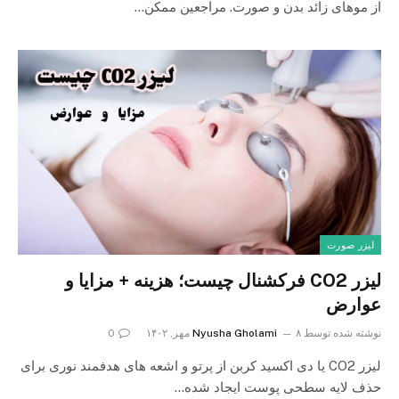
از موهای زائد بدن و صورت. مراجعین ممکن…
لیزر صورت
لیزر CO2 فرکشنال چیست؛ هزینه + مزایا و
عوارض
نوشته شده توسط
۸ مهر, ۱۴۰۲
Nyusha Gholami
0
لیزر CO2 یا دی اکسید کربن از پرتو و اشعه های هدفمند نوری برای
حذف لایه سطحی پوست ایجاد شده…