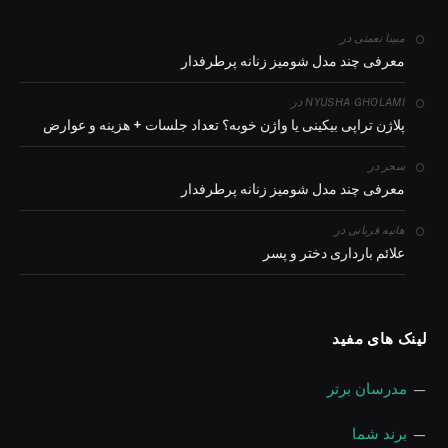
در
مبینا نعمتی
معرفی چند مدل شومیز زنانه پرطرفدار
در
NYUSHA GHOLAMI
پلاژن تراپی بیکینی یا واژن خوبه؟ تعداد جلسات + هزینه و عوارض
در
سحر
معرفی چند مدل شومیز زنانه پرطرفدار
در
هانیه قربانی
علائم بارداری دختر و پسر
لینک های مفید
—
مدرسان برتر
—
برند شما