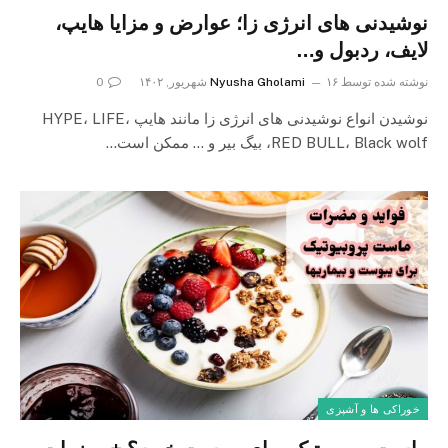
نوشیدنی های انرژی زا؛ عوارض و مزایا هایپ،
لایف، ردبول و…
نوشته شده توسط
۱۶ شهریور, ۱۴۰۲
Nyusha Gholami
0
نوشیدن انواع نوشیدنی های انرژی زا مانند هایپ HYPE، LIFE،
RED BULL، Black wolf، بیگ بیر و … ممکن است…
خوراکی ها و آشپزی