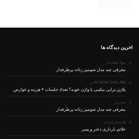
اخرین دیدگاه ها
در
مبینا نعمتی
معرفی چند مدل شومیز زنانه پرطرفدار
در
NYUSHA GHOLAMI
پلاژن تراپی بیکینی یا واژن خوبه؟ تعداد جلسات + هزینه و عوارض
در
سحر
معرفی چند مدل شومیز زنانه پرطرفدار
در
هانیه قربانی
علائم بارداری دختر و پسر