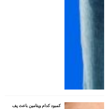
کمبود کدام ویتامین باعث پف