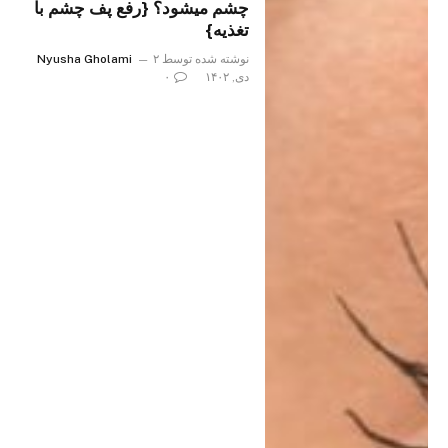
چشم میشود؟ {رفع پف چشم با
تغذیه}
نوشته شده توسط
۲
Nyusha Gholami
دی, ۱۴۰۲
۰