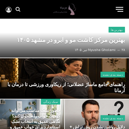
بهترین ها
بهترین مرکز کاشت مو و ابرو در مشهد ۱۴۰۵
۲۸ تیر, ۱۴۰۵
Nyusha Gholami
دسته بندی نشده
راهنمای جامع ماساژ عضلانی؛ از ریکاوری ورزشی تا درمان با
آرمانا
سبک زندگی
چطور تشک مناسب می‌تواند
کیفیت خواب را متحول کند؟
دسته بندی نشده
نگاهی عمیق به انتخاب تشک
دلایل روشن نشدن ریش تراش +
استاندارد برای خواب عمیق و