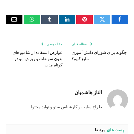
فیس
توییتر
پینترست
لینکدین
Tumblr
واتس
ایمیل
بوک
اپ
مقاله قبلی
مقاله بعدی
چگونه برای شورای دانش آموزی
عوارض استفاده از شامپو های
تبلیغ کنیم؟
بدون سولفات و ریزش مو در
کوتاه مدت
الناز هاشمیان
طراح سایت و کارشناس سئو و تولید محتوا
پست های
مرتبط