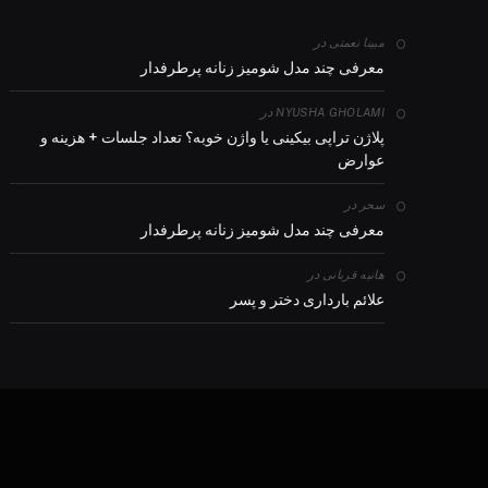
در
مبینا نعمتی
معرفی چند مدل شومیز زنانه پرطرفدار
در
NYUSHA GHOLAMI
پلاژن تراپی بیکینی یا واژن خوبه؟ تعداد جلسات + هزینه و
عوارض
در
سحر
معرفی چند مدل شومیز زنانه پرطرفدار
در
هانیه قربانی
علائم بارداری دختر و پسر