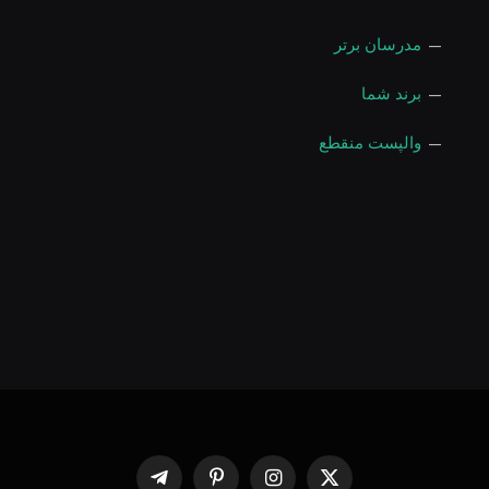
—
مدرسان برتر
—
برند شما
—
والپست منقطع
X
اینستاگرام
پینترست
Telegram