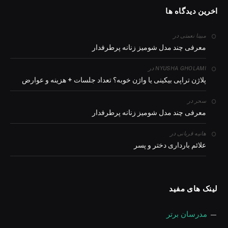
اخرین دیدگاه ها
در
مبینا نعمتی
معرفی چند مدل شومیز زنانه پرطرفدار
در
NYUSHA GHOLAMI
پلاژن تراپی بیکینی یا واژن خوبه؟ تعداد جلسات + هزینه و عوارض
در
سحر
معرفی چند مدل شومیز زنانه پرطرفدار
در
هانیه قربانی
علائم بارداری دختر و پسر
لینک های مفید
—
مدرسان برتر