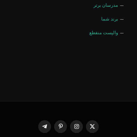
—
مدرسان برتر
—
برند شما
—
والپست منقطع
X
اینستاگرام
پینترست
Telegram
(Twitter)