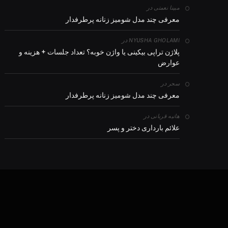
در
مبینا نعمتی
معرفی چند مدل شومیز زنانه پرطرفدار
در
NYUSHA GHOLAMI
پلاژن تراپی بیکینی یا واژن خوبه؟ تعداد جلسات + هزینه و
عوارض
در
سحر
معرفی چند مدل شومیز زنانه پرطرفدار
در
هانیه قربانی
علائم بارداری دختر و پسر