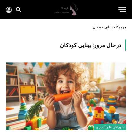
هرموکا
»
بینایی کودکان
درحال مرور:
بینایی کودکان
خوراکی ها و آشپزی