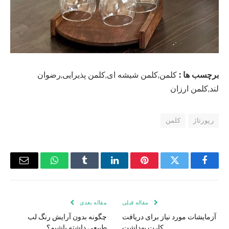
برچسب ها :
کلمن,کلمن شیشه ای,کلمن پذیرایی,رضوان
لند,کلمن ارزان
رپورتاژ
کلمن
فیس
توییتر
پینترست
لینکدین
Tumblr
واتس
ایمیل
بوک
اپ
مقاله قبلی
مقاله بعدی
آزمایشات مورد نیاز برای دریافت
چگونه بدون آرایش رنگ لب
کارت بهداشت
طبیعی داشته باشیم؟