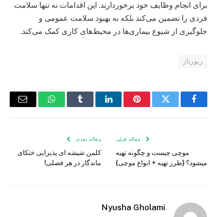
برای انجام وظایف خود برخوردارند. این اقدامات نه تنها سلامت
فردی را تضمین می‌کند بلکه به بهبود سلامت عمومی و
جلوگیری از شیوع بیماری‌ها در محیط‌های کاری کمک می‌کند.
رپورتاژ
فیس
توییتر
پینترست
لینکدین
Tumblr
واتس
ایمیل
بوک
اپ
مقاله قبلی
مقاله بعدی
موچی چیست و چگونه تهیه
کلمن شیشه ای پذیرایی خنکای
میشود؟ {طرز تهیه + انواع موچی}
ماندگار در هر فصلی!
Nyusha Gholami