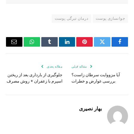
جوانسازی پوست
درمان تیرگی پوست
فیس
توییتر
پینترست
لینکدین
Tumblr
واتس
ایمیل
بوک
اپ
مقاله قبلی
مقاله بعدی
آیا مزووایت سرطان زاست؟
جلوگیری از بارداری بعد از ریختن
بررسی عوارض و خطرات
اسپرم با زعفران + روش مصرف
بهار نصیری