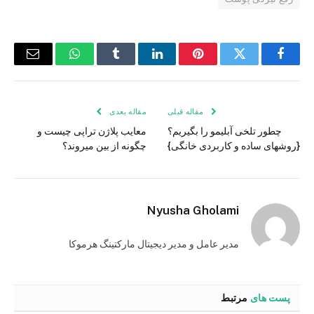
فیس
توییتر
پینترست
لینکدین
Tumblr
واتس
ایمیل
بوک
اپ
مقاله قبلی
مقاله بعدی
چطور تلخی آبلیمو را بگیریم؟
معایب پلاژن تراپی چیست و
{روشهای ساده و کاربردی خانگی}
چگونه از بین میروند؟
Nyusha Gholami
مدیر عامل و مدیر دیجیتال مارکتینگ هرموکا
پست های
مرتبط