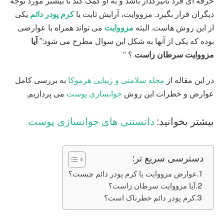
حرفه‌ ای فرد تاثیرگذار باشد و به او کمک کند تا بیشتر مورد توجه
دیگران قرار بگیرد. مزووایت، آرایش ثابت یا
کرم پودر دائم
یکی
از این روش هاست. البته
مزووایت
می تواند همراه با عوارضی
بوده که یکی از آنها به شکل این سوال مطرح می شود:”
آیا
مزووایت سرطان زاست
؟ “
در این مقاله از
مجله سلامتی و زیبایی هرموکا
به بررسی کامل
عوارض و خطرات این روش
جوانسازی پوست
می پردازیم.
بیشتر بخوانید:
دانستنی های جوانسازی پوست
دسترسی سریع تر:
عوارض مزووایت یا کرم پودر دائم چیست؟
آیا مزووایت سرطان زاست؟
کرم پودر دائم خطرناک است؟