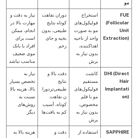
مو
FUE
استخراج
دوران نقاهت
نیاز به دقت و
(Follicular
فولیکول‌های
کوتاه نتایج
مهارت بالا در
Unit
مو به صورت
طبیعی، بدون
انجام، ممکن
Extraction)
واحد از ناحیه
بخیه و جای
است برای
اهداکننده،
زخم
افراد با بانک
بدون نیاز به
موی ضعیف
برش
مناسب نباشد
DHI (Direct
کاشت
دقت بالا و
نیاز به
Hair
مستقیم
نتایج
تخصص بسیار
Implantati
فولیکول‌های
طبیعی‌تردورا
بالا، هزینه بالا
on)
مو با قلم
ن نقاهت
نسبت به
مخصوص،
کوتاه، آسیب
روش‌های
بدون نیاز به
کم به بافت‌ها
دیگر
برش
SAPPHIRE
استفاده از
دقت و
هزینه بالا به