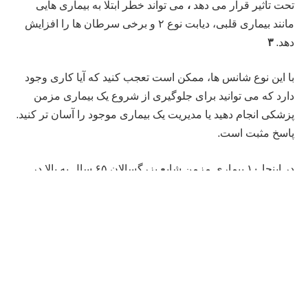
تحت تأثیر قرار می دهد
،
می تواند خطر ابتلا به بیماری هایی
مانند بیماری قلبی، دیابت نوع ۲ و برخی سرطان ها را افزایش
دهد.
۳
با این نوع شانس ها، ممکن است تعجب کنید که آیا کاری وجود
دارد که می توانید برای جلوگیری از شروع یک بیماری مزمن
پزشکی انجام دهید یا مدیریت یک بیماری موجود را آسان تر کنید.
پاسخ مثبت است.
در اینجا ۱۰ بیماری مزمن شایع بزرگسالان ۶۵ سال به بالا در
تحت درمان در سال ۲۰۱۸،
۴
و آنچه باید در مورد هر کدام بدانید
آورده شده است.
شماره ۱۰: بیماری آلزایمر و زوال عقل
نزدیک به ۱۲ درصد از افراد مسن تحت درمان برای بیماری
آلزایمر یا نوع دیگری از زوال عقل تحت درمان قرار گرفتند.