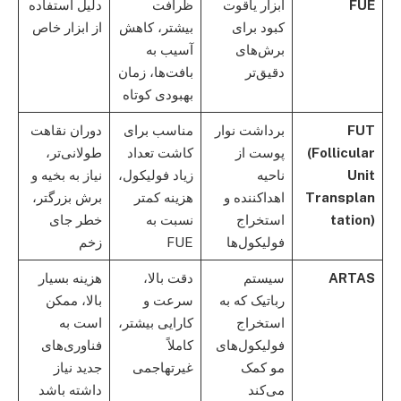
FUE
ابزار یاقوت
ظرافت
دلیل استفاده
کبود برای
بیشتر، کاهش
از ابزار خاص
برش‌های
آسیب به
دقیق‌تر
بافت‌ها، زمان
بهبودی کوتاه
FUT
برداشت نوار
مناسب برای
دوران نقاهت
(Follicular
پوست از
کاشت تعداد
طولانی‌تر،
Unit
ناحیه
زیاد فولیکول،
نیاز به بخیه و
Transplan
اهداکننده و
هزینه کمتر
برش بزرگتر،
tation)
استخراج
نسبت به
خطر جای
فولیکول‌ها
FUE
زخم
ARTAS
سیستم
دقت بالا،
هزینه بسیار
رباتیک که به
سرعت و
بالا، ممکن
استخراج
کارایی بیشتر،
است به
فولیکول‌های
کاملاً
فناوری‌های
مو کمک
غیرتهاجمی
جدید نیاز
می‌کند
داشته باشد