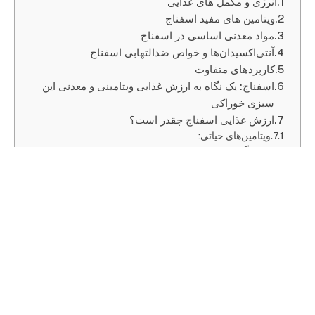
انرژی و مکمل های غذایی
ویتامین های مفید اسفناج
مواد معدنی اساسی در اسفناج
آنتی‌اکسیدان‌ها و خواص ضدالتهابی اسفناج
کاربردهای متفاوت
اسفناج: یک نگاه به ارزش غذایی ویتامینی و معدنی این
سبزی خوراکی
ارزش غذایی اسفناج چقدر است؟
ویتامین‌های حیاتی:
نتیجه‌گیری:
اسفناج: یک نگاه به ارزش غذایی ویتامینی و معدنی این
سبزی خوراکی
ویتامین A:
ویتامین C:
ویتامین K:
کلسیم و فسفر:
سلامتی از باغچه تا سفره: چگونه اسفناج به تحقق اهداف
تغذیه‌ای کمک می‌کند؟
منبع غنی از ویتامین‌ها:
مواد معدنی حیاتی: