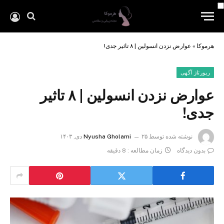
هرموکا
»
عوارض نزدن انسولین | ۸ تاثیر جدی!
رپورتاژ آگهی
عوارض نزدن انسولین | ۸ تاثیر
جدی!
نوشته شده توسط
۲۵ دی, ۱۴۰۳
Nyusha Gholami
بدون دیدگاه
زمان مطالعه : 8 دقیقه