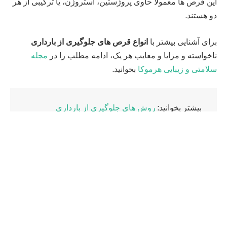
این قرص‌ ها معمولاً حاوی پروژستین، استروژن، یا ترکیبی از هر
دو هستند.
برای آشنایی بیشتر با
انواع قرص‌ های جلوگیری از بارداری
ناخواسته و مزایا و معایب هر یک، ادامه مطلب را در
مجله
سلامتی و زیبایی هرموکا
بخوانید.
بیشتر بخوانید:
روش های جلوگیری از بارداری
دسترسی سریع تر:
آیا می توان با مصرف قرص از بارداری ناخواسته جلوگیری
کرد؟
بهترین قرص های ضدبارداری بدون عوارض
۱. قرص‌ های حاوی پروژستین (Progestin-Only Pills)
۲. قرص‌ های ترکیبی (Combination Pills)
۴. انواع قرص های ضد بارداری نوراتیندرون