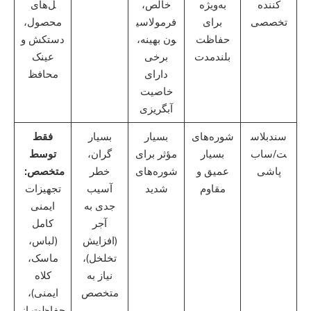
کننده
به‌ویژه
خالص،
ل‌های
تخصصی
برای
فرمولاسی
محصول،
حفاظت
ون بهینه،
دستکش و
بلندمدت
برخی
عینک
دارای
محافظ
خاصیت
آبگریزی
سندبلاس
شوره‌های
بسیار
بسیار
فقط
ت/ساب
بسیار
مؤثر برای
گران،
توسط
پاشی
عمیق و
شوره‌های
خطر
متخصص:
مقاوم
شدید
آسیب
تجهیزات
جدی به
ایمنی
آجر
کامل
(افزایش
(لباس،
تخلخل)،
ماسک،
نیاز به
کلاه
متخصص
ایمنی)،
حفاظت از