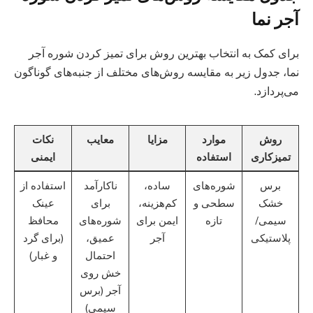
آجر نما
برای کمک به انتخاب بهترین روش برای تمیز کردن شوره آجر
نما، جدول زیر به مقایسه روش‌های مختلف از جنبه‌های گوناگون
می‌پردازد.
روش
موارد
مزایا
معایب
نکات
تمیزکاری
استفاده
ایمنی
برس
شوره‌های
ساده،
ناکارآمد
استفاده از
خشک
سطحی و
کم‌هزینه،
برای
عینک
سیمی/
تازه
ایمن برای
شوره‌های
محافظ
پلاستیکی
آجر
عمیق،
(برای گرد
احتمال
و غبار)
خش روی
آجر (برس
سیمی)