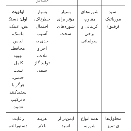
اسید
شوره‌های
بسیار
بسیار
اولویت
موریاتیک
مقاوم،
مؤثر برای
خطرناک،
اول:
دستک
(رقیق)
کربناتی و
شوره‌های
احتمال
ش، عینک،
برخی
سخت
آسیب
ماسک،
سولفاتی
جدی به
لباس
آجر و
محافظ.
ملات،
تهویه
تولید گاز
کامل.
سمی
تست
حتمی.
هرگز با
سفیدکنند
ه ترکیب
نشود.
محلول‌ها
همه انواع
ایمن‌تر از
هزینه
رعایت
ی تمیز
شوره،
اسید
بالاتر
دستورالعم