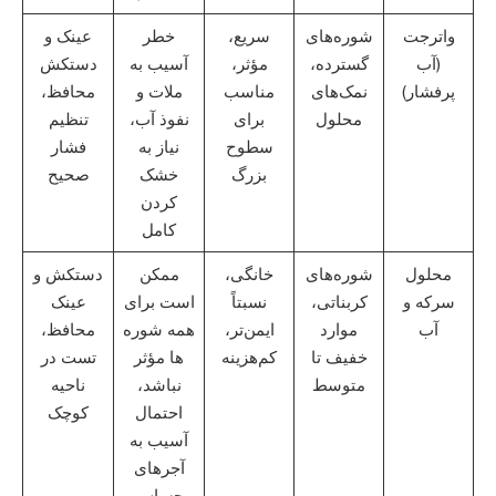
واترجت
شوره‌های
سریع،
خطر
عینک و
(آب
گسترده،
مؤثر،
آسیب به
دستکش
پرفشار)
نمک‌های
مناسب
ملات و
محافظ،
محلول
برای
نفوذ آب،
تنظیم
سطوح
نیاز به
فشار
بزرگ
خشک
صحیح
کردن
کامل
محلول
شوره‌های
خانگی،
ممکن
دستکش و
سرکه و
کربناتی،
نسبتاً
است برای
عینک
آب
موارد
ایمن‌تر،
همه شوره
محافظ،
خفیف تا
کم‌هزینه
ها مؤثر
تست در
متوسط
نباشد،
ناحیه
احتمال
کوچک
آسیب به
آجرهای
حساس