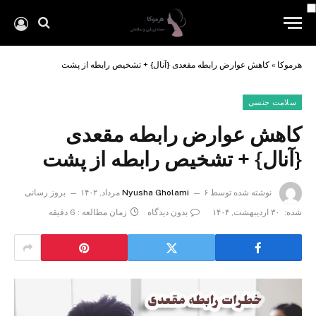
هرموکا
»
کاهش عوارض رابطه مقعدی {آنال} + تشخیص رابطه از پشت
سلامت جنسی
کاهش عوارض رابطه مقعدی
{آنال} + تشخیص رابطه از پشت
نوشته شده توسط
۶ مرداد, ۱۴۰۲
Nyusha Gholami
بروز رسانی
شده:
۳۰ اردیبهشت, ۱۴۰۴
بدون دیدگاه
زمان مطالعه : 6 دقیقه