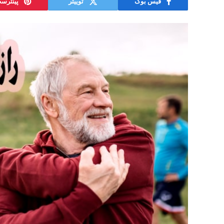
فیس بوک
توییتر
پینترس