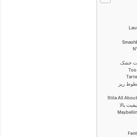
وست خشک
خطوط ریز
فیت بالا