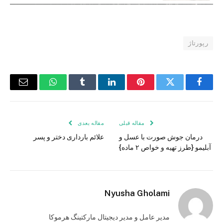
رپورتاژ
فیس
توییتر
پینترست
لینکدین
Tumblr
واتس
ایمیل
بوک
اپ
مقاله قبلی
مقاله بعدی
درمان جوش صورت با عسل و
علائم بارداری دختر و پسر
آبلیمو {طرز تهیه و خواص ۲ ماده}
Nyusha Gholami
مدیر عامل و مدیر دیجیتال مارکتینگ هرموکا