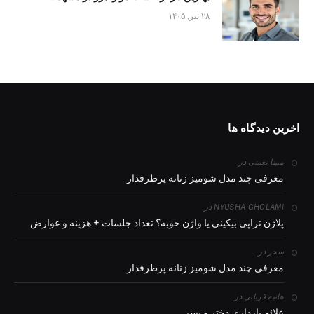
۲۸ تیر, ۱۴۰۵
اخرین دیدگاه ها
در
مبینا نعمتی
معرفی چند مدل شومیز زنانه پرطرفدار
در
NYUSHA GHOLAMI
پلاژن تراپی بیکینی یا واژن خوبه؟ تعداد جلسات + هزینه و عوارض
در
سحر
معرفی چند مدل شومیز زنانه پرطرفدار
در
هانیه قربانی
علائم بارداری دختر و پسر