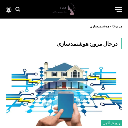
هرموکا
»
هوشنمدسازی
درحال مرور:
هوشنمدسازی
رپورتاژ آگهی