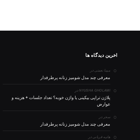
اخرین دیدگاه ها
در
مبینا نعمتی
معرفی چند مدل شومیز زنانه پرطرفدار
در
NYUSHA GHOLAMI
پلاژن تراپی بیکینی یا واژن خوبه؟ تعداد جلسات + هزینه و
عوارض
در
سحر
معرفی چند مدل شومیز زنانه پرطرفدار
در
هانیه قربانی