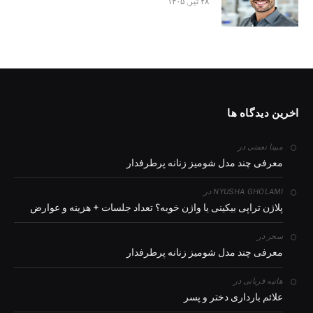
۲۸ تیر, ۱۴۰۵
اخرین دیدگاه ها
در
مبینا نعمتی
معرفی چند مدل شومیز زنانه پرطرفدار
در
NYUSHA GHOLAMI
پلاژن تراپی بیکینی یا واژن خوبه؟ تعداد جلسات + هزینه و عوارض
در
سحر
معرفی چند مدل شومیز زنانه پرطرفدار
در
هانیه قربانی
علائم بارداری دختر و پسر