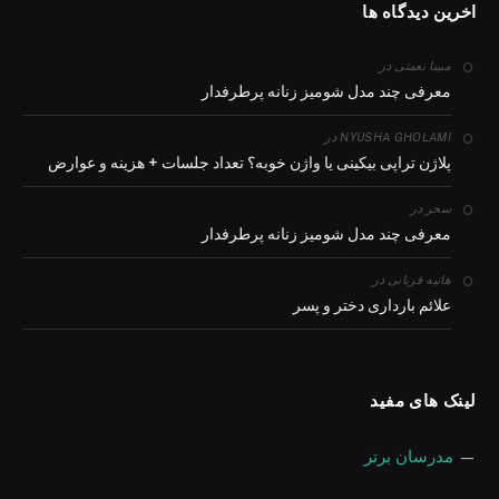
اخرین دیدگاه ها
در
مبینا نعمتی
معرفی چند مدل شومیز زنانه پرطرفدار
در
NYUSHA GHOLAMI
پلاژن تراپی بیکینی یا واژن خوبه؟ تعداد جلسات + هزینه و عوارض
در
سحر
معرفی چند مدل شومیز زنانه پرطرفدار
در
هانیه قربانی
علائم بارداری دختر و پسر
لینک های مفید
—
مدرسان برتر