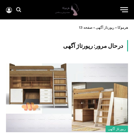
هرموکا
»
رپورتاژ آگهی
»
صفحه 13
درحال مرور:
رپورتاژ آگهی
رپورتاژ آگهی